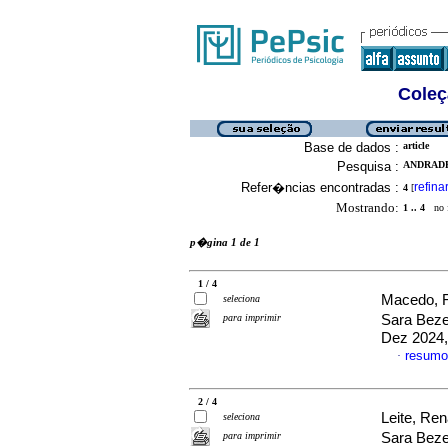
Coleç
Base de dados :
article
Pesquisa :
ANDRADE
Refer�ncias encontradas :
refina
4
[
Mostrando:
1 .. 4
no f
p�gina 1 de 1
1 / 4
Macedo, F
seleciona
para imprimir
Sara Beze
Dez 2024,
resumo
·
2 / 4
Leite, Re
seleciona
para imprimir
Sara Beze