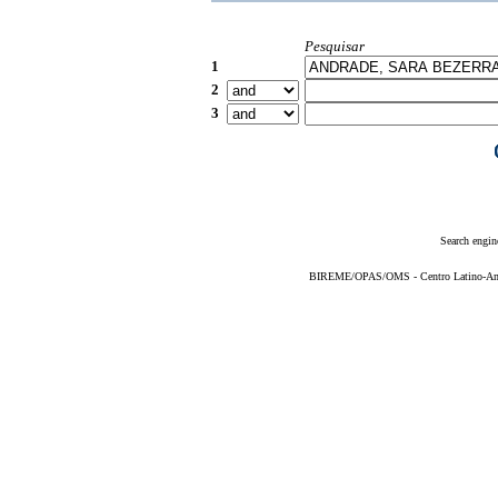
Pesquisar
1
2
3
Search engin
BIREME/OPAS/OMS - Centro Latino-Ame