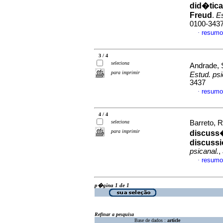
did�tica
Freud
.
Es
0100-343
resumo
·
3 / 4
seleciona
Andrade, 
para imprimir
Estud. psi
3437
resumo
·
4 / 4
seleciona
Barreto, R
para imprimir
discuss
discussi
psicanal.
,
resumo
·
p�gina 1 de 1
Refinar a pesquisa
Base de dados :
article