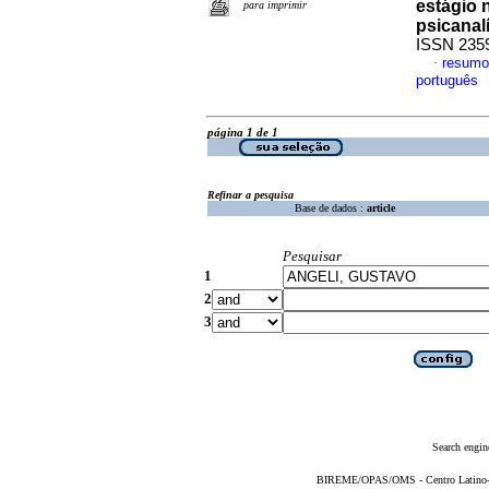
estágio 
para imprimir
psicanalí
ISSN 235
resumo
·
português
página 1 de 1
Refinar a pesquisa
Base de dados :
article
Pesquisar
1
2
3
Search engin
BIREME/OPAS/OMS - Centro Latino-Am