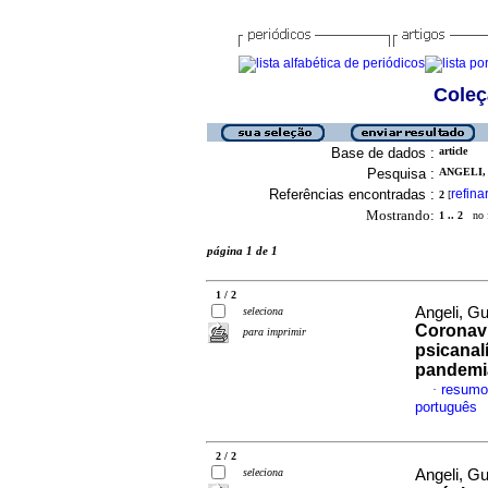
Coleç
Base de dados :
article
Pesquisa :
ANGELI, 
Referências encontradas :
refina
2
[
Mostrando:
1 .. 2
no f
página 1 de 1
1 / 2
Angeli, G
seleciona
Coronaví
para imprimir
psicanal
pandemi
resumo
·
português
2 / 2
seleciona
Angeli, G