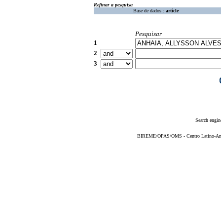
Refinar a pesquisa
Base de dados :
article
Pesquisar
1
2
3
Search engin
BIREME/OPAS/OMS - Centro Latino-Ame