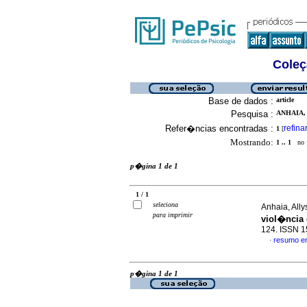
Coleç
Base de dados :
article
Pesquisa :
ANHAIA, 
Refer�ncias encontradas :
refina
1
[
Mostrando:
1 .. 1
no f
p�gina 1 de 1
1 / 1
seleciona
Anhaia, All
para imprimir
viol�ncia 
124. ISSN 
resumo e
·
p�gina 1 de 1