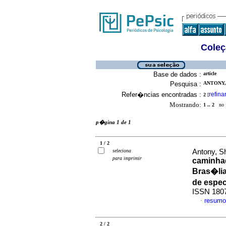
Coleç
Base de dados :
article
Pesquisa :
ANTONY,
Refer�ncias encontradas :
refina
2
[
Mostrando:
1 .. 2
no f
p�gina 1 de 1
1 / 2
seleciona
Antony, S
para imprimir
caminhad
Bras�lia
de espe
ISSN 180
resumo
·
2 / 2