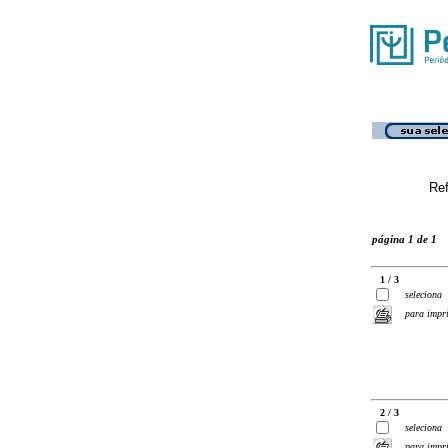
Ref
página 1 de 1
1 / 3
seleciona
para impr
2 / 3
seleciona
para impr