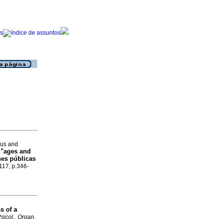
sus and
 "ages and
hes públicas
.117, p.346-
s of a
sicol., Organ.