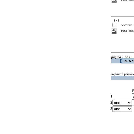
3 / 3
seleciona
para impr
página 1 de 1
Refinar a pesquis
P
1
2
3