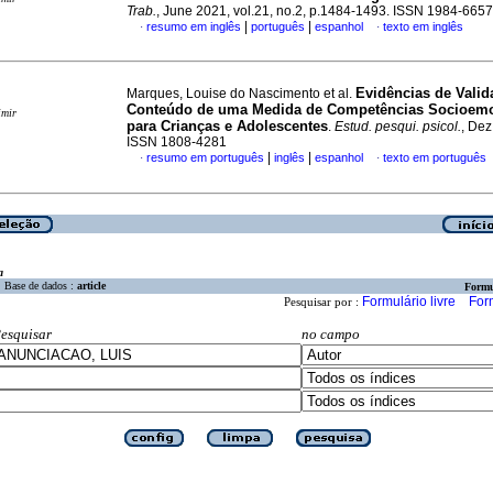
Trab.
, June 2021, vol.21, no.2, p.1484-1493. ISSN 1984-6657
|
|
resumo em inglês
português
espanhol
texto em inglês
·
·
Evidências de Valid
Marques, Louise do Nascimento et al.
Conteúdo de uma Medida de Competências Socioemo
imir
para Crianças e Adolescentes
.
Estud. pesqui. psicol.
, Dez
ISSN 1808-4281
|
|
resumo em português
inglês
espanhol
texto em português
·
·
a
Base de dados :
article
Formu
Formulário livre
For
Pesquisar por :
esquisar
no campo