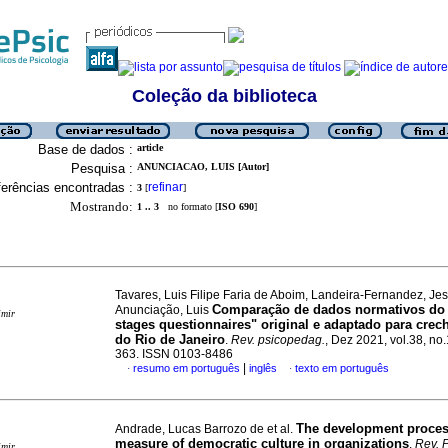
Coleção da biblioteca
Base de dados :
article
Pesquisa :
ANUNCIACAO, LUIS [Autor]
erências encontradas :
refinar
3
[
]
Mostrando:
1 .. 3
no formato [
ISO 690
]
Tavares, Luis Filipe Faria de Aboim, Landeira-Fernandez, Je
Comparação de dados normativos do
Anunciação, Luis
imir
stages questionnaires" original e adaptado para crec
do Rio de Janeiro
.
Rev. psicopedag.
, Dez 2021, vol.38, no
363. ISSN 0103-8486
|
resumo em português
inglês
texto em português
·
·
The development proces
Andrade, Lucas Barrozo de et al.
measure of democratic culture in organizations
.
Rev. P
imir