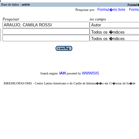
a
Base de dados :
article
Formul
Formul�rio livre
Formu
Pesquisar por :
Pesquisar
no campo
iAH
WWWISIS
Search engine:
powered by
BIREME/OPAS/OMS - Centro Latino-Americano e do Caribe de Informa��o em Ci�ncias da Sa�de