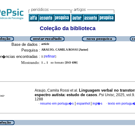
Coleção da biblioteca
Base de dados :
article
Pesquisa :
ARAUJO, CAMILA ROSSI [Autor]
er�ncias encontradas :
refinar
1
[
]
Mostrando:
1 .. 1
no formato [
ISO 690
]
Linguagem verbal no transto
Araujo, Camila Rossi et al.
espectro autista: estudo de casos
.
Psi Unisc
, 2025, vol.
imir
1288
|
|
resumo em portugu�s
espanhol
ingl�s
texto em portugu
·
·