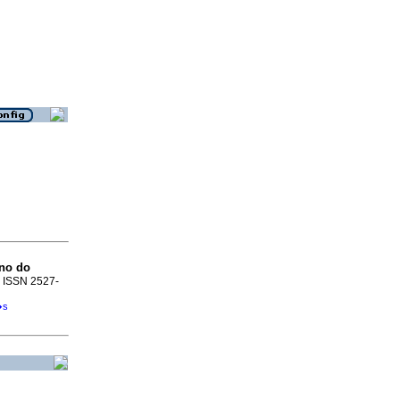
rno do
9. ISSN 2527-
�s