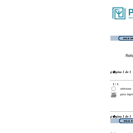
Ref
p�gina 1 de 1
1 / 1
seleciona
para impr
p�gina 1 de 1