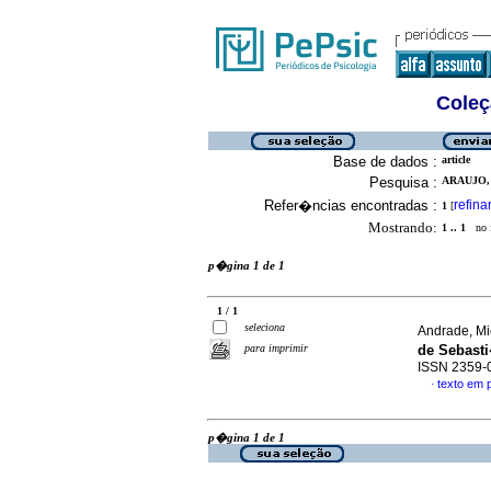
Coleç
Base de dados :
article
Pesquisa :
ARAUJO,
Refer�ncias encontradas :
refina
1
[
Mostrando:
1 .. 1
no f
p�gina 1 de 1
1 / 1
seleciona
Andrade, Mi
para imprimir
de Sebast
ISSN 2359-
texto em
·
p�gina 1 de 1