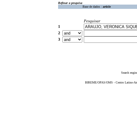
Refinar a pesquisa
Base de dados :
article
Pesquisar
1
2
3
Search engin
BIREME/OPAS/OMS - Centro Latino-Ame