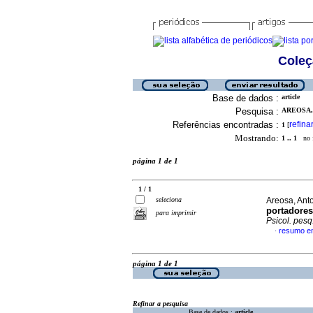
Coleç
Base de dados :
article
Pesquisa :
AREOSA, 
Referências encontradas :
refina
1
[
Mostrando:
1 .. 1
no f
página 1 de 1
1 / 1
seleciona
Areosa, Ant
portadores
para imprimir
Psicol. pesq
resumo e
·
página 1 de 1
Refinar a pesquisa
Base de dados :
article