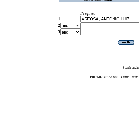
Pesquisar
1
2
3
Search engin
BIREME/OPAS/OMS - Centro Latino-Am