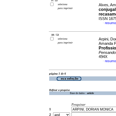
9 / 53
seleciona
Alves, Am
para imprimir
conjugal
recasam
ISSN 167
resumo
·
10 / 53
Arpini, Do
seleciona
para imprimir
Amanda 
Profissi
Pensando
494X
resumo
·
página 1 de 6
Refinar a pesquisa
Base de dados :
article
Pesquisar
1
2