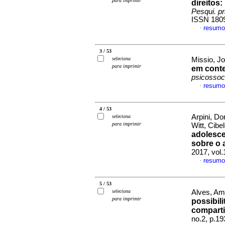
para imprimir
direitos
:
Pesqui. pr
ISSN 180
resumo
·
3 / 53
seleciona
Missio, Jo
para imprimir
em conte
psicossoc
resumo
·
4 / 53
Arpini, D
seleciona
para imprimir
Witt, Cib
adolesce
sobre o 
2017, vol
resumo
·
5 / 53
seleciona
Alves, Am
para imprimir
possibil
compart
no.2, p.1