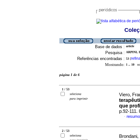
Coleç
Base de dados :
article
Pesquisa :
ARPINI, 
Referências encontradas :
refin
53
[
Mostrando:
1 .. 10
no 
página 1 de 6
1 / 53
seleciona
Viero, Fra
para imprimir
terapêut
que prof
p.92-111.
resumo
·
2 / 53
seleciona
Brondani, 