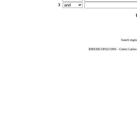
3
Search engin
BIREME/OPAS/OMS - Centro Latino-Am