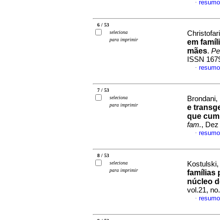
resumo
·
6 / 53
seleciona
Christofari
para imprimir
em famíl
mães
.
Pe
ISSN 167
resumo
·
7 / 53
seleciona
Brondani,
para imprimir
e transg
que cum
fam.
, Dez
resumo
·
8 / 53
seleciona
Kostulski,
para imprimir
famílias
núcleo de
vol.21, n
resumo
·