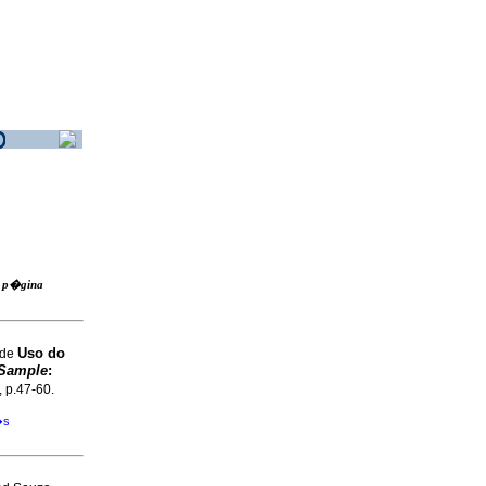
ra p�gina
Uso do
 de
 Sample
:
, p.47-60.
�s