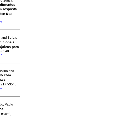
nd Souza,
edimentos
m resposta
nten�as
.
�s
e and Borba,
icionais
�ticas para
77-3548
�s
ustino and
lo com
nais
SN 2177-3548
�s
do, Paulo
os
psicol.
,