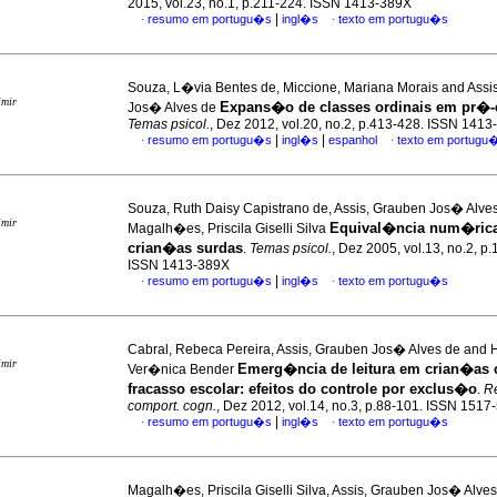
2015, vol.23, no.1, p.211-224. ISSN 1413-389X
|
resumo em portugu�s
ingl�s
texto em portugu�s
·
·
Souza, L�via Bentes de, Miccione, Mariana Morais and Assi
imir
Expans�o de classes ordinais em pr�-
Jos� Alves de
Temas psicol.
, Dez 2012, vol.20, no.2, p.413-428. ISSN 141
|
|
resumo em portugu�s
ingl�s
espanhol
texto em portugu
·
·
Souza, Ruth Daisy Capistrano de, Assis, Grauben Jos� Alve
imir
Equival�ncia num�ric
Magalh�es, Priscila Giselli Silva
crian�as surdas
.
Temas psicol.
, Dez 2005, vol.13, no.2, p
ISSN 1413-389X
|
resumo em portugu�s
ingl�s
texto em portugu�s
·
·
Cabral, Rebeca Pereira, Assis, Grauben Jos� Alves de and 
imir
Emerg�ncia de leitura em crian�as
Ver�nica Bender
fracasso escolar
:
efeitos do controle por exclus�o
.
Re
comport. cogn.
, Dez 2012, vol.14, no.3, p.88-101. ISSN 1517
|
resumo em portugu�s
ingl�s
texto em portugu�s
·
·
Magalh�es, Priscila Giselli Silva, Assis, Grauben Jos� Alve