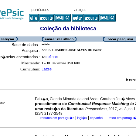
Coleção da biblioteca
Base de dados :
article
Pesquisa :
ASSIS, GRAUBEN JOSE ALVES DE [Autor]
er�ncias encontradas :
refinar
12
[
]
Mostrando:
1 .. 10
no formato [
ISO 690
]
Curriculum:
Lattes
ir pa
Paix�o, Glenda Miranda da and Assis, Grauben Jos� Alves
imir
procedimento de
Constructed Response Matching to
uma revis�o da literatura
.
Perspectivas
, 2017, vol.8, no.1
ISSN 2177-3548
|
|
resumo em portugu�s
ingl�s
espanhol
texto em portugu
·
·