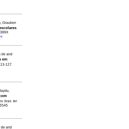
s, Grauben
escolares
.
3-389X
�s
s de and
a em
.113-127.
Haydu,
 com
v. bras. ter.
-5545
s de and