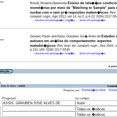
imir
Ensino de rela��es condicio
Rossit, Rosana Aparecida
monet�rias por meio de "Matching to Sample" para 
surdas com e sem pr�-requisitos matem�ticos
.
Rev. 
comport. cogn.
, Ago 2012, vol.14, no.2, p.4-22. ISSN 1517-5
|
resumo em portugu�s
ingl�s
texto em portugu�s
·
·
Estudos 
Goulart, Paulo and Assis, Grauben Jos� Alves de
imir
autismo em an�lise do comportamento
:
aspectos
metodol�gicos
.
Rev. bras. ter. comport. cogn.
, Dez 2002, v
p.151-165. ISSN 1517-5545
|
resumo em portugu�s
ingl�s
texto em portugu�s
·
·
ir pa
a
Base de dados :
article
Formul
Formul�rio livre
Formu
Pesquisar por :
Pesquisar
no campo