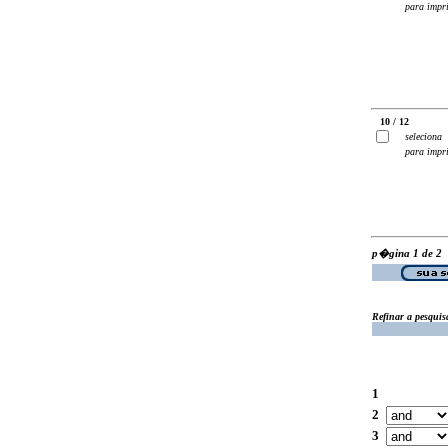
para impr
10 / 12
seleciona
para impr
p�gina 1 de 2
Refinar a pesquis
1
2
3