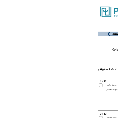
Ref
p�gina 1 de 2
1 / 12
seleciona
para impr
2 / 12
seleciona