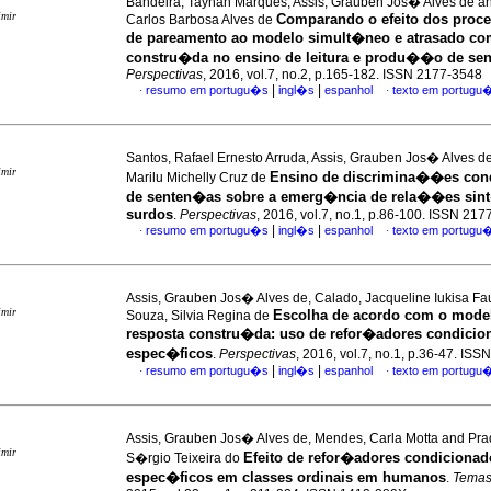
Bandeira, Taynan Marques, Assis, Grauben Jos� Alves de a
imir
Comparando o efeito dos proc
Carlos Barbosa Alves de
de pareamento ao modelo simult�neo e atrasado co
constru�da no ensino de leitura e produ��o de se
Perspectivas
, 2016, vol.7, no.2, p.165-182. ISSN 2177-3548
|
|
resumo em portugu�s
ingl�s
espanhol
texto em portugu
·
·
Santos, Rafael Ernesto Arruda, Assis, Grauben Jos� Alves d
imir
Ensino de discrimina��es cond
Marilu Michelly Cruz de
de senten�as sobre a emerg�ncia de rela��es sint
surdos
.
Perspectivas
, 2016, vol.7, no.1, p.86-100. ISSN 21
|
|
resumo em portugu�s
ingl�s
espanhol
texto em portugu
·
·
Assis, Grauben Jos� Alves de, Calado, Jacqueline Iukisa Fa
imir
Escolha de acordo com o mode
Souza, Silvia Regina de
resposta constru�da
:
uso de refor�adores condicio
espec�ficos
.
Perspectivas
, 2016, vol.7, no.1, p.36-47. IS
|
|
resumo em portugu�s
ingl�s
espanhol
texto em portugu
·
·
Assis, Grauben Jos� Alves de, Mendes, Carla Motta and Pra
imir
Efeito de refor�adores condicionad
S�rgio Teixeira do
espec�ficos em classes ordinais em humanos
.
Temas 