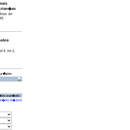
nais
crian�as
bras. ter.
545
sobre
ol.4, no.2,
ra p�gina
�rio avan�ado
l�rio b�sico