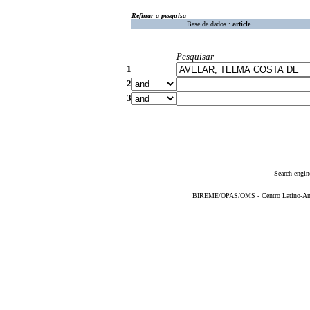
Refinar a pesquisa
Base de dados :
article
Pesquisar
1
2
3
Search engin
BIREME/OPAS/OMS - Centro Latino-Ame