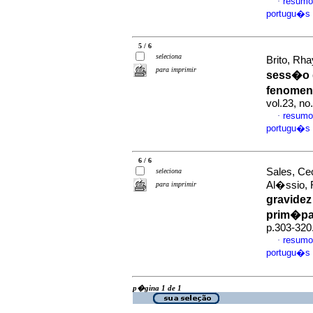
resumo
·
portugu�s
5 / 6
seleciona
Brito, Rha
para imprimir
sess�o 
fenomen
vol.23, n
resumo
·
portugu�s
6 / 6
Sales, Cec
seleciona
Al�ssio, 
para imprimir
gravidez
prim�pa
p.303-320
resumo
·
portugu�s
p�gina 1 de 1