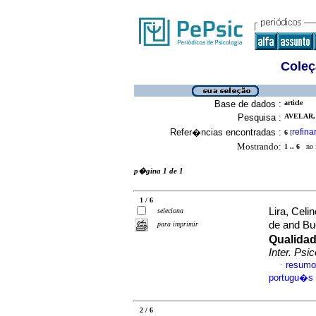
Coleç
Base de dados :
article
Pesquisa :
AVELAR,
Refer�ncias encontradas :
refina
6
[
Mostrando:
1 .. 6
no f
p�gina 1 de 1
1 / 6
Lira, Celi
seleciona
de and B
para imprimir
Qualidad
Inter. Psic
resumo
·
portugu�s
2 / 6