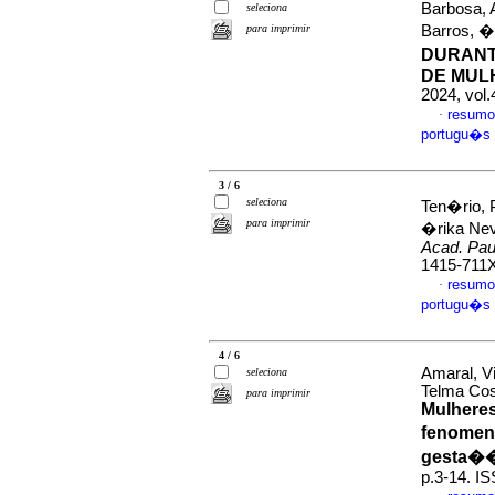
Barbosa, 
seleciona
para imprimir
Barros, �
DURANT
DE MUL
2024, vol
resumo
·
portugu�s
3 / 6
seleciona
Ten�rio, 
para imprimir
�rika Ne
Acad. Paul
1415-711
resumo
·
portugu�s
4 / 6
Amaral, V
seleciona
Telma Cos
para imprimir
Mulheres
fenomeno
gesta�
p.3-14. I