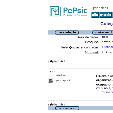
Coleç
Base de dados :
article
Pesquisa :
BAHIA, F
Refer�ncias encontradas :
refina
1
[
Mostrando:
1 .. 1
no f
p�gina 1 de 1
1 / 1
seleciona
Oliveira, Sa
organizac
para imprimir
ocupacion
vol.8, no.1
resumo e
·
p�gina 1 de 1