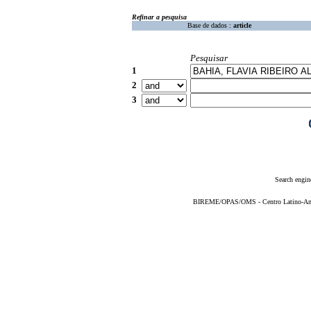
Refinar a pesquisa
Base de dados :
article
Pesquisar
1
2
3
Search engin
BIREME/OPAS/OMS - Centro Latino-Ame