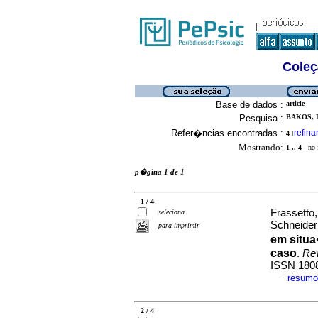
Coleç
Base de dados :
article
Pesquisa :
BAKOS, 
Refer�ncias encontradas :
refina
4
[
Mostrando:
1 .. 4
no f
p�gina 1 de 1
1 / 4
Frassetto,
seleciona
Schneide
para imprimir
em situ
caso
.
Rev
ISSN 180
resumo
·
2 / 4