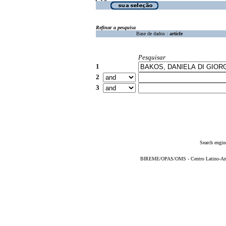
Refinar a pesquisa
Base de dados :
article
Pesquisar
1
2
3
Search engin
BIREME/OPAS/OMS - Centro Latino-Ame