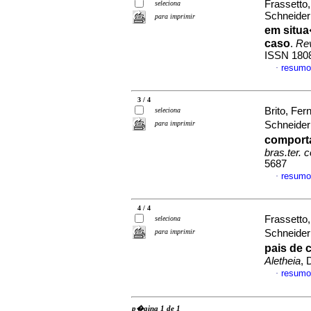
Frassetto,
seleciona
Schneide
para imprimir
em situ
caso
.
Rev
ISSN 180
resumo
·
3 / 4
Brito, Fe
seleciona
para imprimir
Schneide
comport
bras.ter. 
5687
resumo
·
4 / 4
Frassetto,
seleciona
para imprimir
Schneide
pais de
Aletheia
, 
resumo
·
p�gina 1 de 1