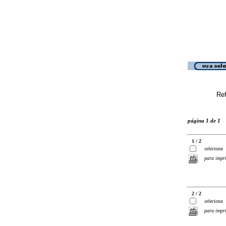
Ref
página 1 de 1
1 / 2
seleciona
para impr
2 / 2
seleciona
para impr