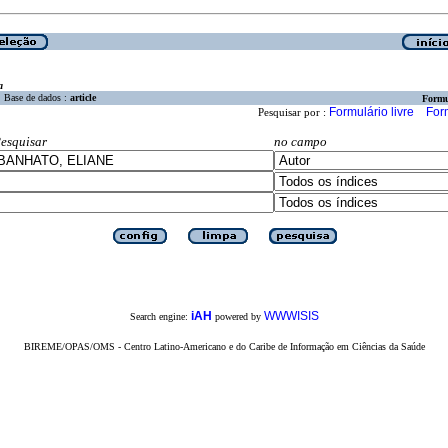
a
Base de dados :
article
Formu
Formulário livre
For
Pesquisar por :
esquisar
no campo
iAH
WWWISIS
Search engine:
powered by
BIREME/OPAS/OMS - Centro Latino-Americano e do Caribe de Informação em Ciências da Saúde