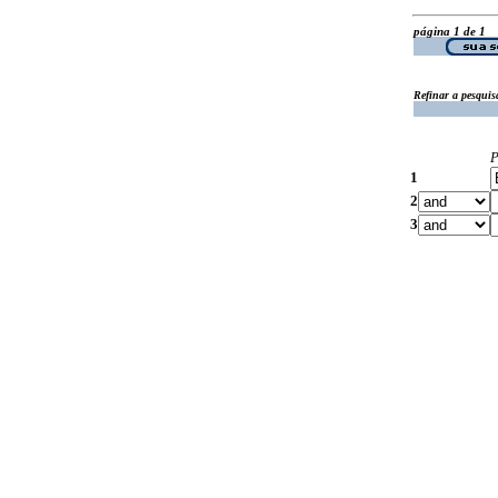
página 1 de 1
Refinar a pesquis
P
1
2
3