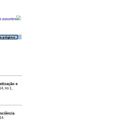
etização e
14, no.1,
nsciência
314