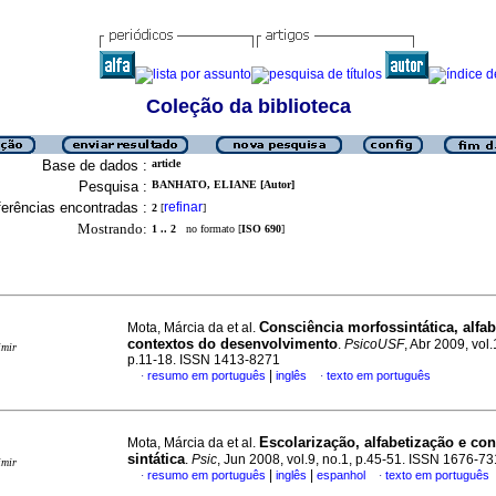
Coleção da biblioteca
Base de dados :
article
Pesquisa :
BANHATO, ELIANE [Autor]
erências encontradas :
refinar
2
[
]
Mostrando:
1 .. 2
no formato [
ISO 690
]
Consciência morfossintática, alfab
Mota, Márcia da et al.
contextos do desenvolvimento
.
PsicoUSF
, Abr 2009, vol.
imir
p.11-18. ISSN 1413-8271
|
resumo em português
inglês
texto em português
·
·
Escolarização, alfabetização e co
Mota, Márcia da et al.
sintática
.
Psic
, Jun 2008, vol.9, no.1, p.45-51. ISSN 1676-7
imir
|
|
resumo em português
inglês
espanhol
texto em português
·
·