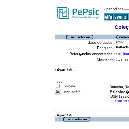
Coleç
Base de dados :
article
Pesquisa :
BARACHO
Refer�ncias encontradas :
refina
1
[
Mostrando:
1 .. 1
no f
p�gina 1 de 1
1 / 1
seleciona
Baracho, Ra
para imprimir
Psicolog�
ISSN 1982-
texto em
·
p�gina 1 de 1