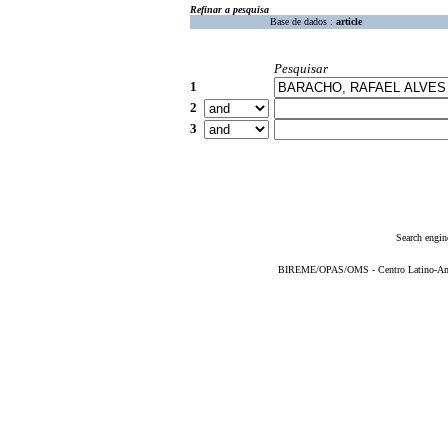
Refinar a pesquisa
Base de dados :
article
Pesquisar
1
2
3
Search engin
BIREME/OPAS/OMS - Centro Latino-Ame