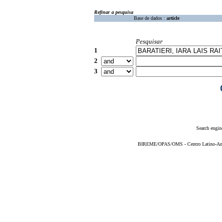
Refinar a pesquisa
Base de dados :
article
Pesquisar
1
2
3
Search engin
BIREME/OPAS/OMS - Centro Latino-Ame