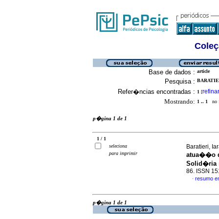
Coleç
Base de dados :
article
Pesquisa :
BARATIER
Refer�ncias encontradas :
refina
1
[
Mostrando:
1 .. 1
no f
p�gina 1 de 1
1 / 1
seleciona
Baratieri, I
para imprimir
atua��o d
Solid�ria 
86. ISSN 1
resumo e
·
p�gina 1 de 1