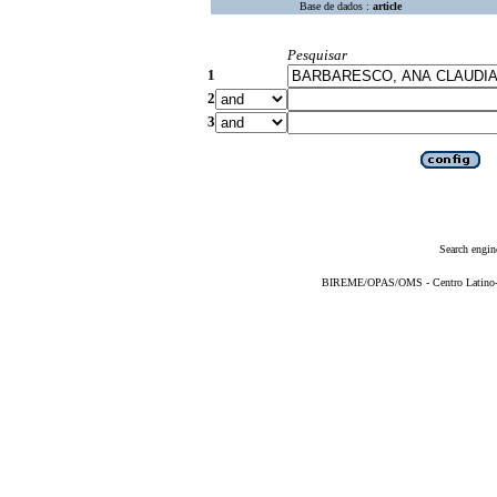
Base de dados :
article
Pesquisar
1
2
3
Search engin
BIREME/OPAS/OMS - Centro Latino-Am