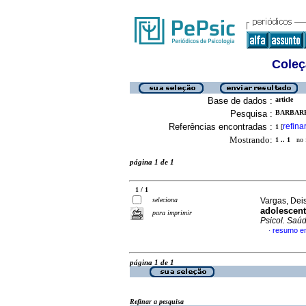
Coleç
Base de dados :
article
Pesquisa :
BARBARE
Referências encontradas :
refina
1
[
Mostrando:
1 .. 1
no f
página 1 de 1
1 / 1
seleciona
Vargas, Deis
adolescent
para imprimir
Psicol. Saú
resumo e
·
página 1 de 1
Refinar a pesquisa