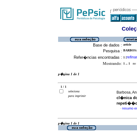
Coleç
Base de dados :
article
Pesquisa :
BARBOSA
Refer�ncias encontradas :
refina
1
[
Mostrando:
1 .. 1
no f
p�gina 1 de 1
1 / 1
seleciona
Barbosa, An
para imprimir
cl�nica d
repeti��
resumo e
·
p�gina 1 de 1