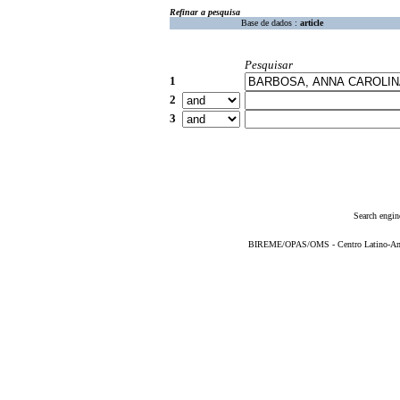
Refinar a pesquisa
Base de dados :
article
Pesquisar
1
2
3
Search engin
BIREME/OPAS/OMS - Centro Latino-Ame