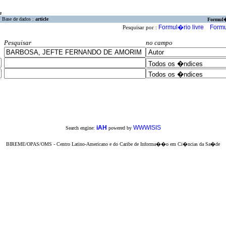
a
Base de dados :
article
Formul
Formul�rio livre
Formu
Pesquisar por :
Pesquisar
no campo
iAH
WWWISIS
Search engine:
powered by
BIREME/OPAS/OMS - Centro Latino-Americano e do Caribe de Informa��o em Ci�ncias da Sa�de