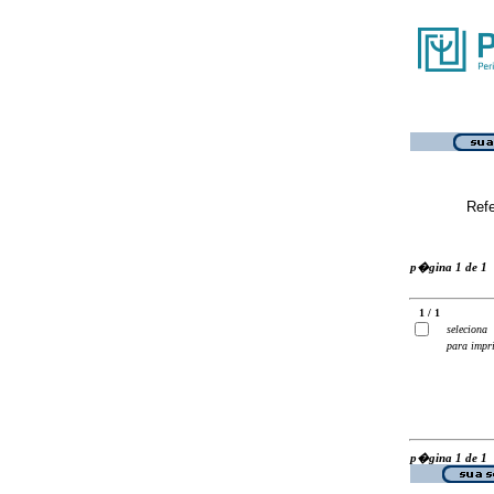
Ref
p�gina 1 de 1
1 / 1
seleciona
para impr
p�gina 1 de 1