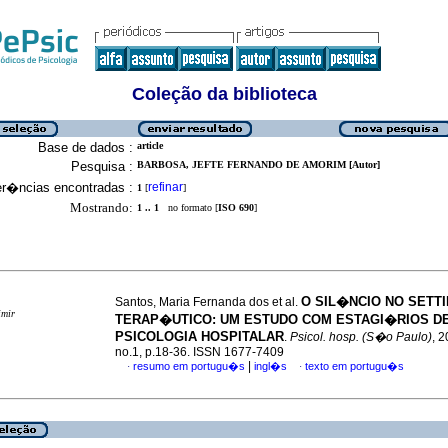
Coleção da biblioteca
Base de dados :
article
Pesquisa :
BARBOSA, JEFTE FERNANDO DE AMORIM [Autor]
er�ncias encontradas :
refinar
1
[
]
Mostrando:
1 .. 1
no formato [
ISO 690
]
O SIL�NCIO NO SETT
Santos, Maria Fernanda dos et al.
imir
TERAP�UTICO: UM ESTUDO COM ESTAGI�RIOS D
PSICOLOGIA HOSPITALAR
.
Psicol. hosp. (S�o Paulo)
, 2
no.1, p.18-36. ISSN 1677-7409
|
resumo em portugu�s
ingl�s
texto em portugu�s
·
·