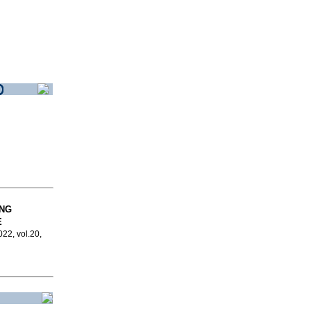
ING
E
022, vol.20,