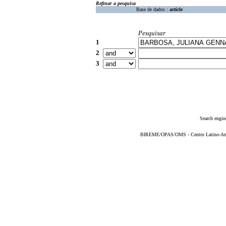
Refinar a pesquisa
Base de dados :
article
Pesquisar
1
2
3
Search engin
BIREME/OPAS/OMS - Centro Latino-Ame