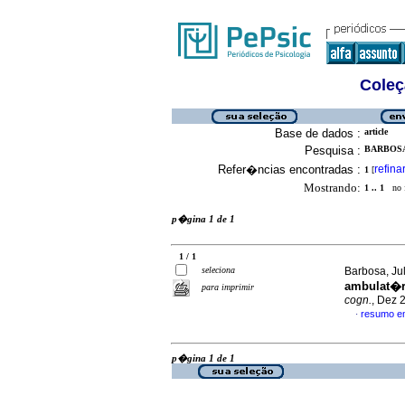
Coleç
Base de dados :
article
Pesquisa :
BARBOSA
Refer�ncias encontradas :
refina
1
[
Mostrando:
1 .. 1
no f
p�gina 1 de 1
1 / 1
seleciona
Barbosa, Jul
ambulat�r
para imprimir
cogn.
, Dez 
resumo e
·
p�gina 1 de 1