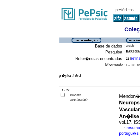
Coleç
Base de dados :
article
Pesquisa :
BARBOSA
Refer�ncias encontradas :
refin
22
[
Mostrando:
1 .. 10
no 
p�gina 1 de 3
1 / 22
seleciona
Mendon�a,
para imprimir
Neuropsi
Vascular
An�lise
vol.17. I
resumo
·
portugu�s