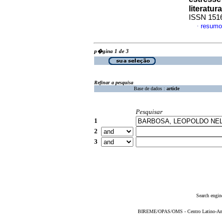
literatura
ISSN 151
resumo
·
p�gina 1 de 3
Refinar a pesquisa
Base de dados :
article
Pesquisar
1
2
3
Search engin
BIREME/OPAS/OMS - Centro Latino-Ame