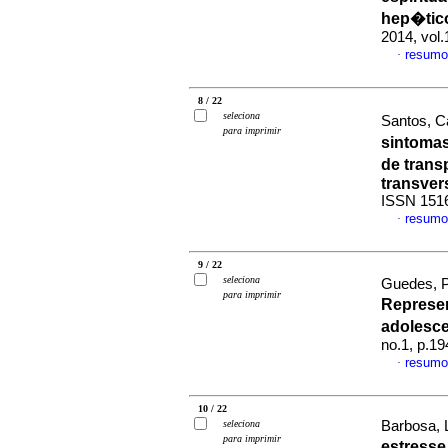
hep�tic
2014, vol.
resumo
·
8 / 22
seleciona
Santos, C
para imprimir
sintoma
de trans
transver
ISSN 151
resumo
·
9 / 22
seleciona
Guedes, P
para imprimir
Represe
adolesc
no.1, p.1
resumo
·
10 / 22
seleciona
Barbosa, 
para imprimir
estress