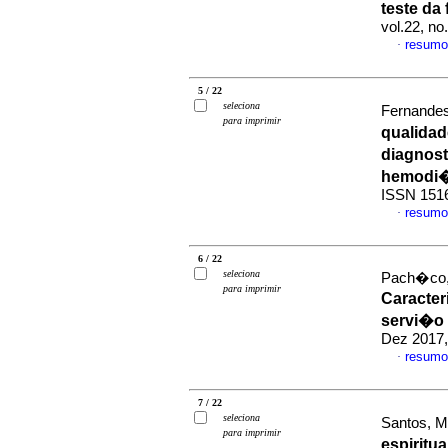
teste da
vol.22, n
resumo
·
5 / 22
seleciona
Fernandes
para imprimir
qualidad
diagnos
hemodi�
ISSN 151
resumo
·
6 / 22
seleciona
Pach�co, 
para imprimir
Caracter
servi�o d
Dez 2017,
resumo
·
7 / 22
seleciona
Santos, M
para imprimir
espiritu