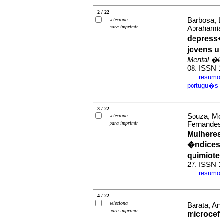
2 / 22
Barbosa, 
seleciona
para imprimir
Abrahamia
depress
jovens u
Mental �lc
08. ISSN 
resumo
·
portugu�s
3 / 22
Souza, Mo
seleciona
para imprimir
Fernandes
Mulhere
�ndices 
quimiot
27. ISSN 
resumo
·
4 / 22
seleciona
Barata, A
para imprimir
microcef