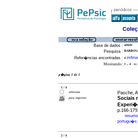
Coleç
Base de dados :
article
Pesquisa :
BARBOSA
Refer�ncias encontradas :
refina
4
[
Mostrando:
1 .. 4
no f
p�gina 1 de 1
1 / 4
seleciona
Pasche, Al
Sociais 
para imprimir
Experi�
p.166-179
resumo
·
portugu�s
2 / 4