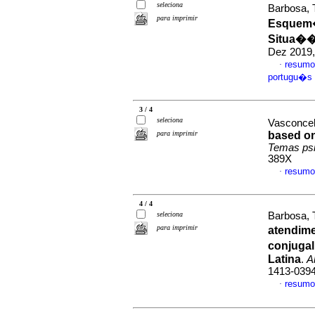
seleciona
Barbosa, 
para imprimir
Esquem�
Situa��
Dez 2019,
resumo
·
portugu�s
3 / 4
seleciona
Vasconcel
para imprimir
based on
Temas psi
389X
resumo
·
4 / 4
seleciona
Barbosa, 
para imprimir
atendim
conjugal
Latina
.
A
1413-039
resumo
·