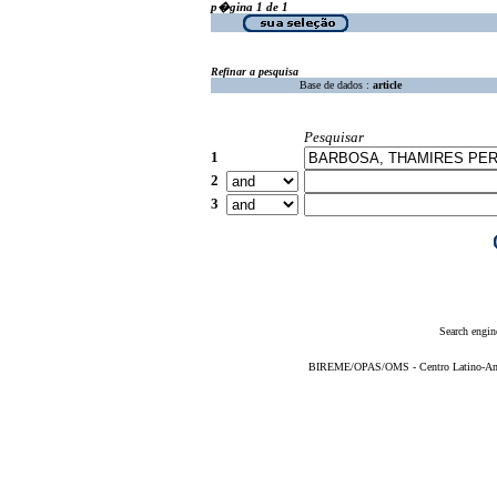
p�gina 1 de 1
Refinar a pesquisa
Base de dados :
article
Pesquisar
1
2
3
Search engin
BIREME/OPAS/OMS - Centro Latino-Ame