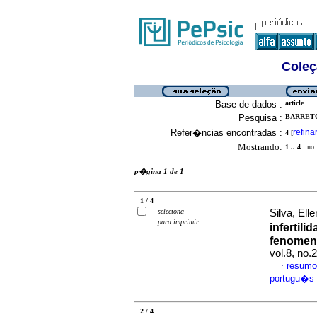
Coleç
Base de dados :
article
Pesquisa :
BARRETO
Refer�ncias encontradas :
refina
4
[
Mostrando:
1 .. 4
no f
p�gina 1 de 1
1 / 4
seleciona
Silva, El
para imprimir
infertili
fenomeno
vol.8, no.
resumo
·
portugu�s
2 / 4