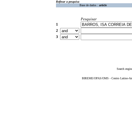
Refinar a pesquisa
Base de dados :
article
Pesquisar
1
2
3
Search engin
BIREME/OPAS/OMS - Centro Latino-Ame