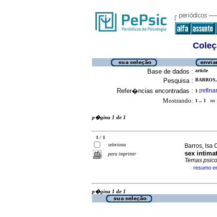
Coleç
Base de dados :
article
Pesquisa :
BARROS, 
Refer�ncias encontradas :
refina
1
[
Mostrando:
1 .. 1
no f
p�gina 1 de 1
1 / 1
seleciona
Barros, Isa
sex intima
para imprimir
Temas psico
resumo e
·
p�gina 1 de 1