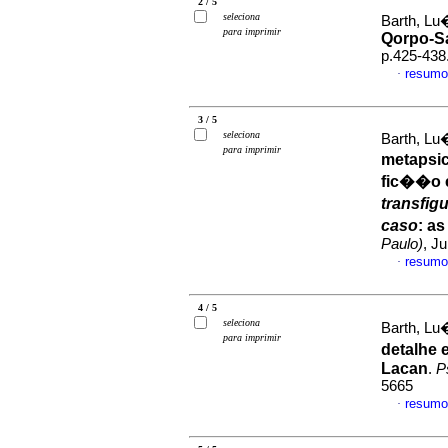
2 / 5
seleciona
Barth, Lu
para imprimir
Qorpo-S
p.425-438
resumo
·
3 / 5
seleciona
Barth, Lu
para imprimir
metapsi
fic��o 
transfi
caso
: a
Paulo)
, J
resumo
·
4 / 5
seleciona
Barth, Lu
para imprimir
detalhe 
Lacan
.
Ps
5665
resumo
·