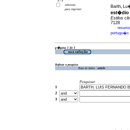
5 / 5
seleciona
Barth, Lu
para imprimir
est�dio 
Estilos cli
7128
resumo
·
portugu�s
p�gina 1 de 1
Refinar a pesquisa
Base de dados :
article
Pesquisar
1
2
3