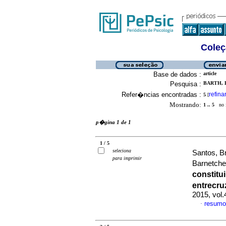
Coleç
Base de dados :
article
Pesquisa :
BARTH, 
Refer�ncias encontradas :
refina
5
[
Mostrando:
1 .. 5
no f
p�gina 1 de 1
1 / 5
seleciona
Santos, B
para imprimir
Barnetch
constitu
entrecr
2015, vol
resumo
·