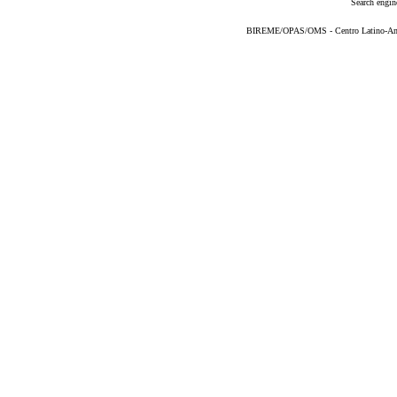
Search engin
BIREME/OPAS/OMS - Centro Latino-Ame