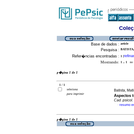
Coleç
Base de dados :
article
Pesquisa :
BATISTA,
Refer�ncias encontradas :
refina
1
[
Mostrando:
1 .. 1
no f
p�gina 1 de 1
1 / 1
seleciona
Batista, Ma
para imprimir
Aspectos 
Cad. psicol. 
resumo e
·
p�gina 1 de 1