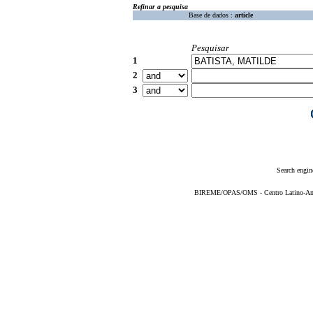
Refinar a pesquisa
Base de dados :
article
Pesquisar
1
2
3
Search engin
BIREME/OPAS/OMS - Centro Latino-Ame