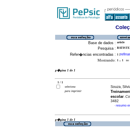
Coleç
Base de dados :
article
Pesquisa :
BATISTEL
Refer�ncias encontradas :
refina
1
[
Mostrando:
1 .. 1
no f
p�gina 1 de 1
1 / 1
Souza, Silv
seleciona
para imprimir
Treinamen
escolar
.
Co
3482
resumo e
·
p�gina 1 de 1