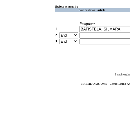
Refinar a pesquisa
Base de dados :
article
Pesquisar
1
2
3
Search engin
BIREME/OPAS/OMS - Centro Latino-Ame