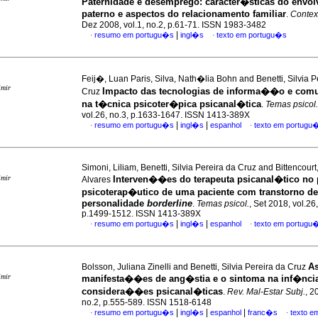
Paternidade e desemprego
:
caracter�sticas do envo
paterno e aspectos do relacionamento familiar
.
Contex
Dez 2008, vol.1, no.2, p.61-71. ISSN 1983-3482
|
resumo em portugu�s
ingl�s
texto em portugu�s
·
·
Feij�, Luan Paris, Silva, Nath�lia Bohn and Benetti, Silvia P
imir
Impacto das tecnologias de informa��o e co
Cruz
na t�cnica psicoter�pica psicanal�tica
.
Temas psicol.
vol.26, no.3, p.1633-1647. ISSN 1413-389X
|
|
resumo em portugu�s
ingl�s
espanhol
texto em portugu
·
·
Simoni, Liliam, Benetti, Silvia Pereira da Cruz and Bittencourt,
imir
Interven��es do terapeuta psicanal�tico no
Alvares
psicoterap�utico de uma paciente com transtorno de
personalidade
borderline
.
Temas psicol.
, Set 2018, vol.26,
p.1499-1512. ISSN 1413-389X
|
|
resumo em portugu�s
ingl�s
espanhol
texto em portugu
·
·
A
Bolsson, Juliana Zinelli and Benetti, Silvia Pereira da Cruz
imir
manifesta��es de ang�stia e o sintoma na inf�nci
considera��es psicanal�ticas
.
Rev. Mal-Estar Subj.
, 2
no.2, p.555-589. ISSN 1518-6148
|
|
|
resumo em portugu�s
ingl�s
espanhol
franc�s
texto e
·
·