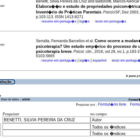
Benetti, Silvia Pereira da Cruz and Balbinotti, Marcos Alenca
imir
Elabora��o e estudo de propriedades psicom�tric
Invent�rio de Pr�ticas Parentais
.
PsicoUSF
, Dez 2003, 
p.103-113. ISSN 1413-8271
|
resumo em portugu�s
ingl�s
texto em portugu�s
·
·
Como ocorre a mudan
Serralta, Fernanda Barcellos et al.
imir
psicoterapia? Um estudo emp�rico do processo de
psicoterapia breve
.
Psicol. clin.
, 2016, vol.28, no.1, p.183-
0103-5665
|
|
resumo em portugu�s
ingl�s
espanhol
texto em portugu
·
·
ir para
a
Base de dados :
article
Formul
Formul�rio livre
Formu
Pesquisar por :
Pesquisar
no campo