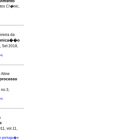
lvimento
tos Cl�nic
,
ereira da
munica��o
, Set 2018,
�s
 Aline
 processo
 no.3,
�s
s
a
:
011, vol.11,
m portugu�s