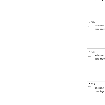
3 / 25
seleciona
para impr
4 / 25
seleciona
para impr
5 / 25
seleciona
para impr