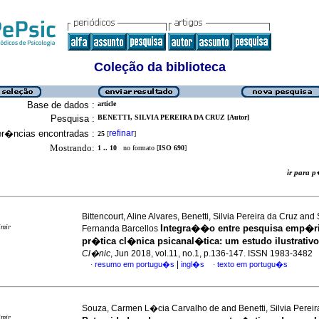
Coleção da biblioteca
Base de dados :
article
Pesquisa :
BENETTI, SILVIA PEREIRA DA CRUZ [Autor]
er�ncias encontradas :
refinar
25
[
]
Mostrando:
1 .. 10
no formato [
ISO 690
]
ir para
Bittencourt, Aline Alvares, Benetti, Silvia Pereira da Cruz and 
imir
Integra��o entre pesquisa emp�ri
Fernanda Barcellos
pr�tica cl�nica psicanal�tica
:
um estudo ilustrativo
Cl�nic
, Jun 2018, vol.11, no.1, p.136-147. ISSN 1983-3482
|
resumo em portugu�s
ingl�s
texto em portugu�s
·
·
Souza, Carmen L�cia Carvalho de and Benetti, Silvia Pereir
imir