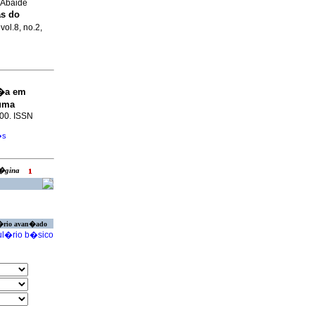
r Abaide
as do
vol.8, no.2,
�a em
 uma
200. ISSN
�s
 p�gina
�rio avan�ado
l�rio b�sico