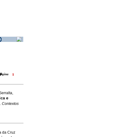
 p�gina
Serralta,
ca e
.
Contextos
a da Cruz