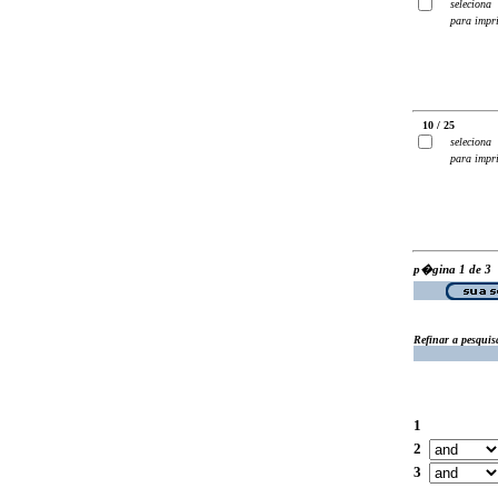
seleciona
para impr
10 / 25
seleciona
para impr
p�gina 1 de 3
Refinar a pesquis
1
2
3