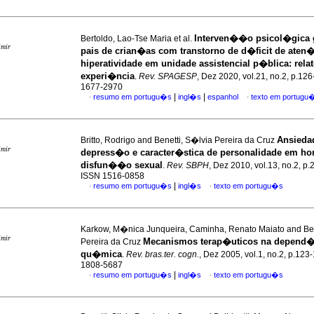
Interven��o psicol�gica 
Bertoldo, Lao-Tse Maria et al.
imir
pais de crian�as com transtorno de d�ficit de ate
hiperatividade em unidade assistencial p�blica
:
rela
experi�ncia
.
Rev. SPAGESP
, Dez 2020, vol.21, no.2, p.12
1677-2970
|
|
resumo em portugu�s
ingl�s
espanhol
texto em portugu
·
·
Ansieda
Britto, Rodrigo and Benetti, S�lvia Pereira da Cruz
imir
depress�o e caracter�stica de personalidade em h
disfun��o sexual
.
Rev. SBPH
, Dez 2010, vol.13, no.2, p
ISSN 1516-0858
|
resumo em portugu�s
ingl�s
texto em portugu�s
·
·
Karkow, M�nica Junqueira, Caminha, Renato Maiato and Ben
imir
Mecanismos terap�uticos na depend�
Pereira da Cruz
qu�mica
.
Rev. bras.ter. cogn.
, Dez 2005, vol.1, no.2, p.123
1808-5687
|
resumo em portugu�s
ingl�s
texto em portugu�s
·
·