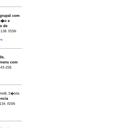
grupal com
n��o e
to de
6-138. ISSN
�s
de,
omens com
.243-258.
etti, S�lvia
ncia
-134. ISSN