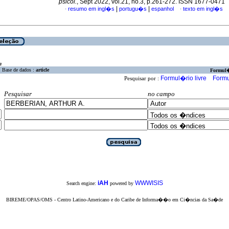
psicol.
, Sept 2022, vol.21, no.3, p.261-272. ISSN 1677-0471
|
|
resumo em ingl�s
portugu�s
espanhol
texto em ingl�s
·
·
a
Base de dados :
article
Formul
Formul�rio livre
Formu
Pesquisar por :
Pesquisar
no campo
iAH
WWWISIS
Search engine:
powered by
BIREME/OPAS/OMS - Centro Latino-Americano e do Caribe de Informa��o em Ci�ncias da Sa�de