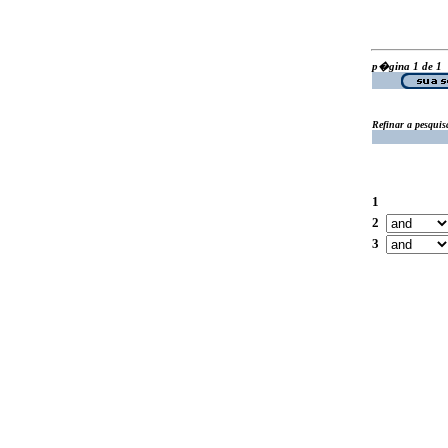
p�gina 1 de 1
Refinar a pesquis
1
2
3