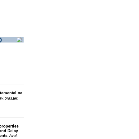
tamental na
v. bras.ter.
roperties
 and Delay
ents
.
Aval.