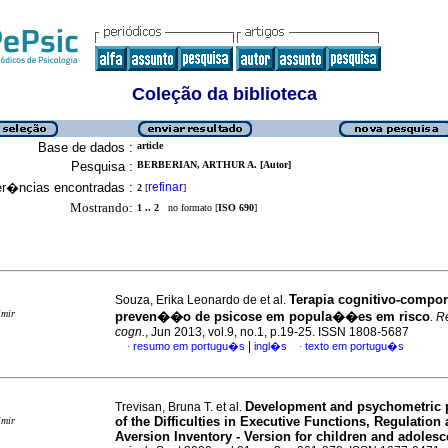
Coleção da biblioteca
Base de dados :
article
Pesquisa :
BERBERIAN, ARTHUR A. [Autor]
er�ncias encontradas :
refinar
2
[
]
Mostrando:
1 .. 2
no formato [
ISO 690
]
Terapia cognitivo-compor
Souza, Erika Leonardo de et al.
imir
preven��o de psicose em popula��es em risco
.
Re
cogn.
, Jun 2013, vol.9, no.1, p.19-25. ISSN 1808-5687
|
resumo em portugu�s
ingl�s
texto em portugu�s
·
·
Development and psychometric p
Trevisan, Bruna T. et al.
of the Difficulties in Executive Functions, Regulation
imir
Aversion Inventory - Version for children and adolesc