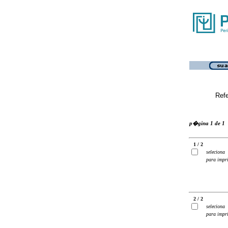
Ref
p�gina 1 de 1
1 / 2
seleciona
para impr
2 / 2
seleciona
para impr