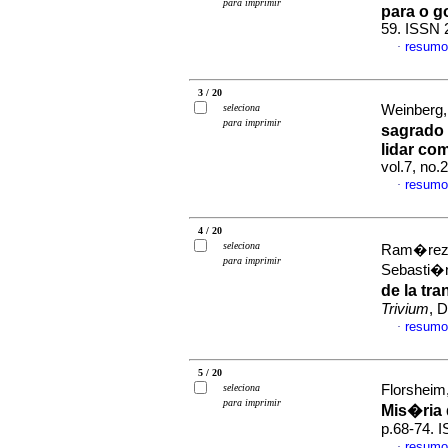
para imprimir
para o g
59. ISSN 
resumo
·
3 / 20
seleciona
Weinberg,
para imprimir
sagrado 
lidar co
vol.7, no
resumo
·
4 / 20
seleciona
Ram�rez, 
para imprimir
Sebasti�n
de la tr
Trivium
, 
resumo
·
5 / 20
seleciona
Florsheim
para imprimir
Mis�ria 
p.68-74. 
resumo
·