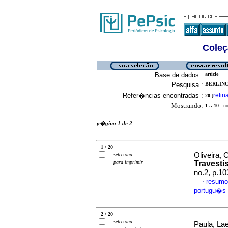
Coleç
Base de dados :
article
Pesquisa :
BERLINC
Refer�ncias encontradas :
refin
20
[
Mostrando:
1 .. 10
no 
p�gina 1 de 2
1 / 20
Oliveira, 
seleciona
para imprimir
Travesti
no.2, p.1
resumo
·
portugu�s
2 / 20
seleciona
Paula, La