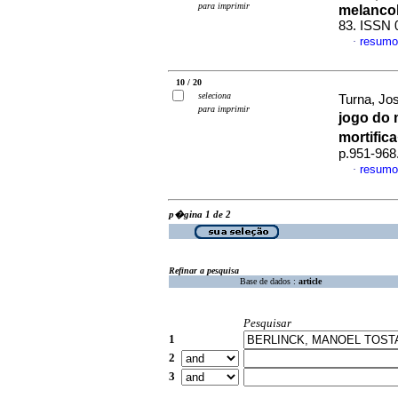
para imprimir
melancol
83. ISSN 
resumo
·
10 / 20
seleciona
Turna, Jo
para imprimir
jogo do 
mortifi
p.951-968
resumo
·
p�gina 1 de 2
Refinar a pesquisa
Base de dados :
article
Pesquisar
1
2
3