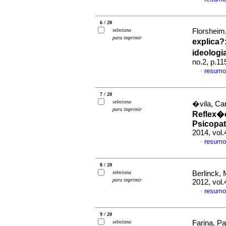
6 / 20
seleciona
Florsheim
para imprimir
explica?
ideologi
no.2, p.1
resumo
·
7 / 20
seleciona
�vila, Ca
para imprimir
Reflex�e
Psicopa
2014, vol
resumo
·
8 / 20
seleciona
Berlinck,
para imprimir
2012, vol
resumo
·
9 / 20
seleciona
Farina, Pa