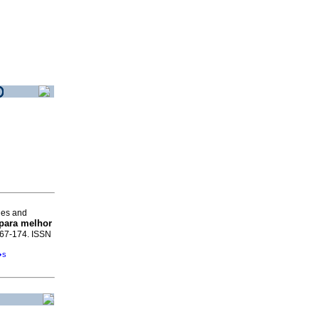
ues and
para melhor
.167-174. ISSN
�s