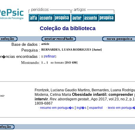
Coleção da biblioteca
Base de dados :
article
Pesquisa :
BERNARDES, LUANA RODRIGUES [Autor]
er�ncias encontradas :
refinar
1
[
]
Mostrando:
1 .. 1
no formato [
ISO 690
]
Frontzek, Luciana Gaudio Martins, Bernardes, Luana Rodrig
Obesidade infantil
:
compreender 
Modena, Celina Maria
imir
intervir
.
Rev. abordagem gestalt.
, Ago 2017, vol.23, no.2, p
1809-6867
|
|
resumo em portugu�s
ingl�s
espanhol
texto em portugu
·
·