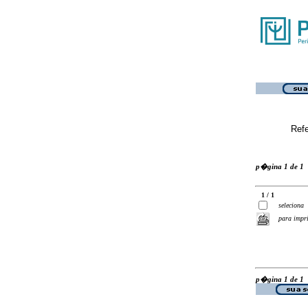
Ref
p�gina 1 de 1
1 / 1
seleciona
para impr
p�gina 1 de 1