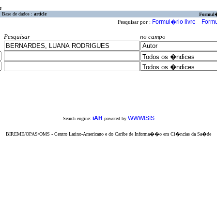
a
Base de dados :
article
Formul
Formul�rio livre
Formu
Pesquisar por :
Pesquisar
no campo
iAH
WWWISIS
Search engine:
powered by
BIREME/OPAS/OMS - Centro Latino-Americano e do Caribe de Informa��o em Ci�ncias da Sa�de