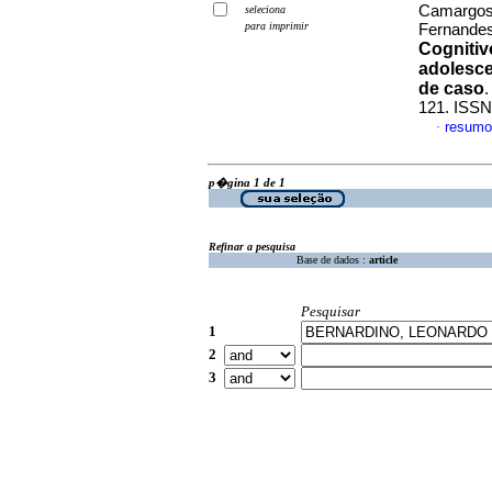
Camargos,
seleciona
para imprimir
Fernande
Cogniti
adolesce
de caso
121. ISSN
resumo
·
p�gina 1 de 1
Refinar a pesquisa
Base de dados :
article
Pesquisar
1
2
3