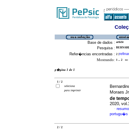
Coleç
Base de dados :
article
Pesquisa :
BERNARD
Refer�ncias encontradas :
refina
2
[
Mostrando:
1 .. 2
no f
p�gina 1 de 1
1 / 2
Bernardin
seleciona
para imprimir
Moraes Jr
de temp
2020, vol
resumo
·
portugu�s
2 / 2