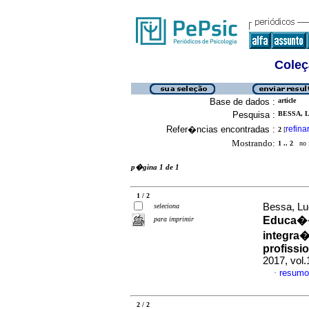
Coleç
Base de dados :
article
Pesquisa :
BESSA, L
Refer�ncias encontradas :
refina
2
[
Mostrando:
1 .. 2
no f
p�gina 1 de 1
1 / 2
Bessa, Lu
seleciona
Educa��
para imprimir
integra
profissi
2017, vol.
resumo
·
2 / 2