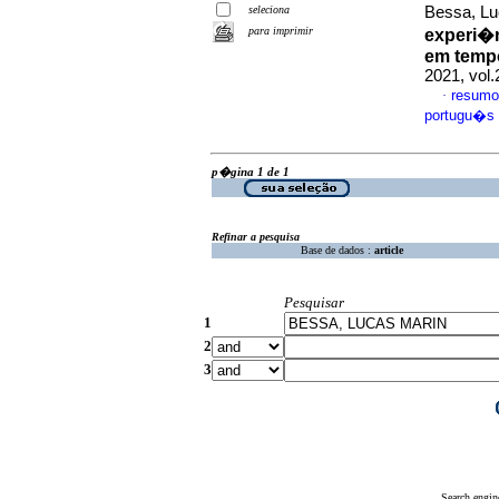
seleciona
Bessa, Lu
para imprimir
experi�
em temp
2021, vol
resumo
·
portugu�s
p�gina 1 de 1
Refinar a pesquisa
Base de dados :
article
Pesquisar
1
2
3
Search engin