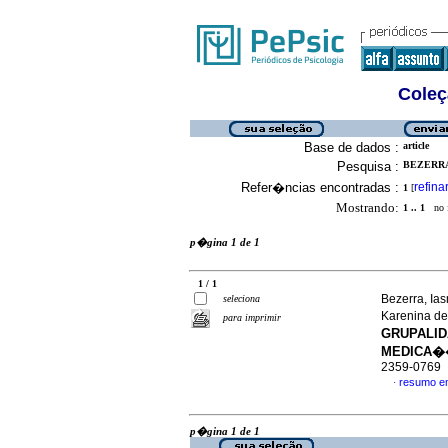
Coleç
Base de dados :
article
Pesquisa :
BEZERRA
Refer�ncias encontradas :
refina
1
[
Mostrando:
1 .. 1
no f
p�gina 1 de 1
1 / 1
Bezerra, Ia
seleciona
Karenina de
para imprimir
GRUPALI
MEDICA�
2359-0769
resumo e
·
p�gina 1 de 1