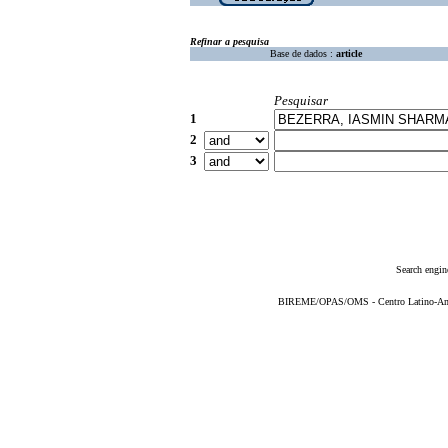
Refinar a pesquisa
Base de dados :
article
Pesquisar
1
2
3
Search engin
BIREME/OPAS/OMS - Centro Latino-Ame