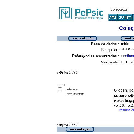
Coleç
Base de dados :
article
Pesquisa :
BISEWSKI
Refer�ncias encontradas :
refina
1
[
Mostrando:
1 .. 1
no f
p�gina 1 de 1
1 / 1
seleciona
Glidden, Ros
para imprimir
supervis�
e avalia�
vol.16, no.
resumo e
·
p�gina 1 de 1