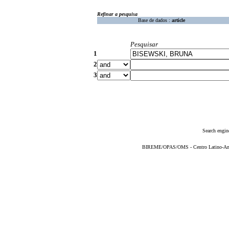
Refinar a pesquisa
Base de dados :
article
Pesquisar
1
2
3
Search engin
BIREME/OPAS/OMS - Centro Latino-Ame