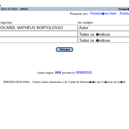
a
Base de dados :
article
Formul
Formul�rio livre
Formu
Pesquisar por :
esquisar
no campo
iAH
WWWISIS
Search engine:
powered by
BIREME/OPAS/OMS - Centro Latino-Americano e do Caribe de Informa��o em Ci�ncias da Sa�de