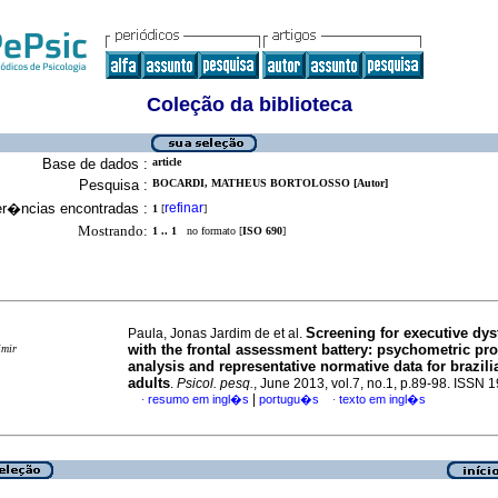
Coleção da biblioteca
Base de dados :
article
Pesquisa :
BOCARDI, MATHEUS BORTOLOSSO [Autor]
er�ncias encontradas :
refinar
1
[
]
Mostrando:
1 .. 1
no formato [
ISO 690
]
Screening for executive dys
Paula, Jonas Jardim de et al.
with the frontal assessment battery
:
psychometric pro
imir
analysis and representative normative data for brazili
adults
.
Psicol. pesq.
, June 2013, vol.7, no.1, p.89-98. ISSN
|
resumo em ingl�s
portugu�s
texto em ingl�s
·
·