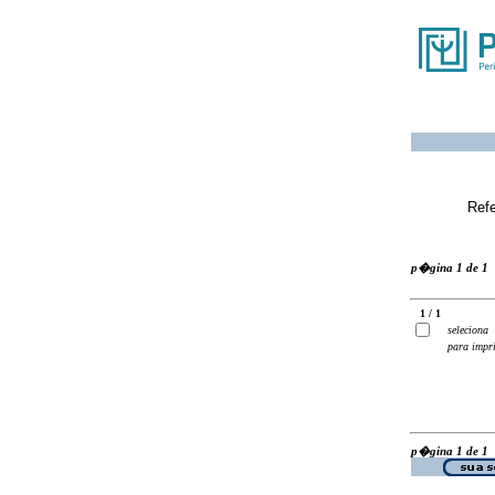
Ref
p�gina 1 de 1
1 / 1
seleciona
para impr
p�gina 1 de 1