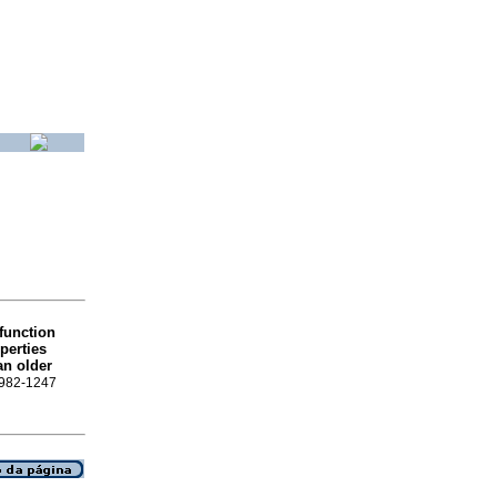
function
perties
an older
 1982-1247