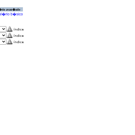
�rio avan�ado
l�rio b�sico