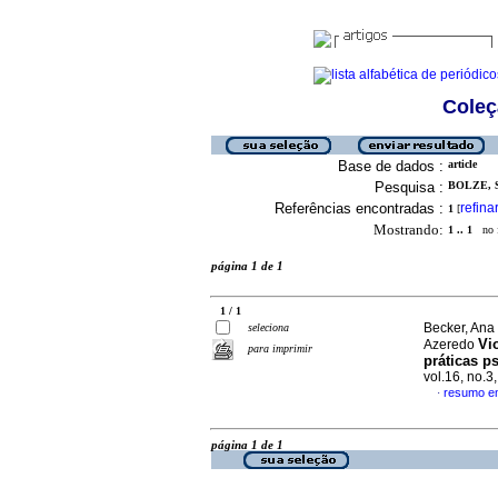
Coleç
Base de dados :
article
Pesquisa :
BOLZE, 
Referências encontradas :
refina
1
[
Mostrando:
1 .. 1
no f
página 1 de 1
1 / 1
Becker, Ana 
seleciona
Vi
Azeredo
para imprimir
práticas p
vol.16, no.3
resumo e
·
página 1 de 1