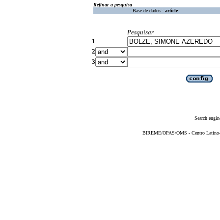
Refinar a pesquisa
Base de dados :
article
Pesquisar
1
2
3
Search engin
BIREME/OPAS/OMS - Centro Latino-Am