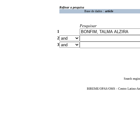
Refinar a pesquisa
Base de dados :
article
Pesquisar
1
2
3
Search engin
BIREME/OPAS/OMS - Centro Latino-Ame