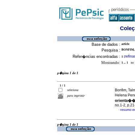
Coleç
Base de dados :
article
Pesquisa :
BONFIM, 
Refer�ncias encontradas :
refina
1
[
Mostrando:
1 .. 1
no f
p�gina 1 de 1
1 / 1
Bonfim, Tal
seleciona
Helena Pe
para imprimir
orienta��
no.1-2, p.2
resumo e
·
p�gina 1 de 1