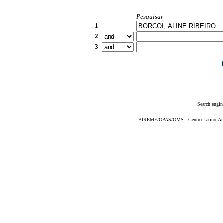
Pesquisar
1
2
3
Search engin
BIREME/OPAS/OMS - Centro Latino-Ame