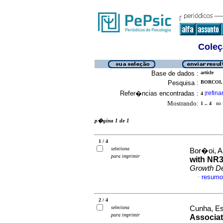
Coleç
Base de dados :
article
Pesquisa :
BORCOI, 
Refer�ncias encontradas :
refina
4
[
Mostrando:
1 .. 4
no f
p�gina 1 de 1
1 / 4
seleciona
Bor�oi, Al
para imprimir
with NR3
Growth D
resumo
·
2 / 4
seleciona
Cunha, Est
para imprimir
Associat