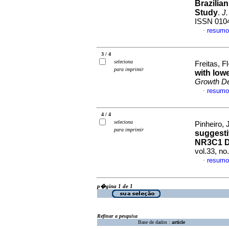
Brazilia
Study
.
J
ISSN 010
resumo
·
3 / 4
seleciona
Freitas, F
para imprimir
with low
Growth D
resumo
·
4 / 4
seleciona
Pinheiro, 
para imprimir
suggesti
NR3C1 D
vol.33, n
resumo
·
p�gina 1 de 1
Refinar a pesquisa
Base de dados :
article