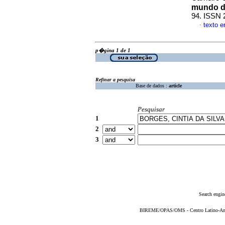
mundo d
94. ISSN 
texto 
·
p�gina 1 de 1
Refinar a pesquisa
Base de dados :
article
Pesquisar
1
2
3
Search engin
BIREME/OPAS/OMS - Centro Latino-Ame