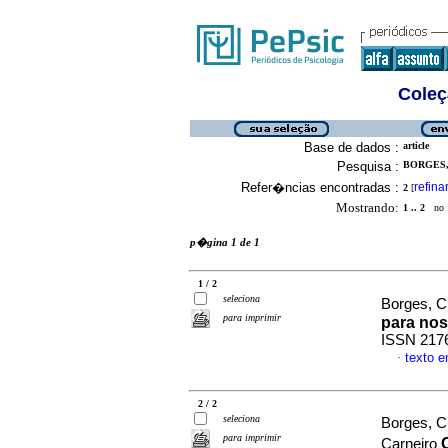
Coleç
Base de dados :
article
Pesquisa :
BORGES, 
Refer�ncias encontradas :
refina
2
[
Mostrando:
1 .. 2
no f
p�gina 1 de 1
1 / 2
seleciona
Borges, Ci
para imprimir
para nos
ISSN 217
texto 
·
2 / 2
seleciona
Borges, C�
para imprimir
Carneiro