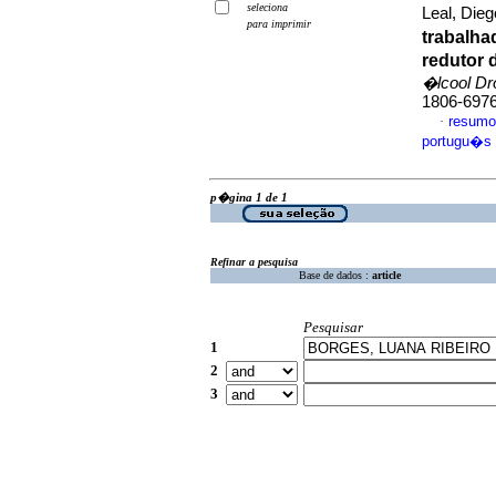
seleciona
Leal, Dieg
para imprimir
trabalh
redutor 
�lcool Dro
1806-697
resumo
·
portugu�s
p�gina 1 de 1
Refinar a pesquisa
Base de dados :
article
Pesquisar
1
2
3