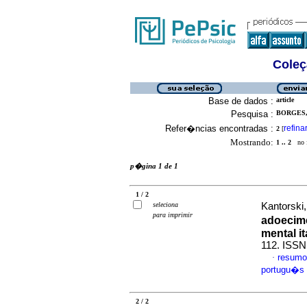
Coleç
Base de dados :
article
Pesquisa :
BORGES,
Refer�ncias encontradas :
refina
2
[
Mostrando:
1 .. 2
no f
p�gina 1 de 1
1 / 2
seleciona
Kantorski,
para imprimir
adoecim
mental it
112. ISSN
resumo
·
portugu�s
2 / 2