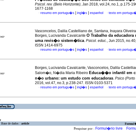
Psicol. rev. (Belo Horizonte)
, Jan 2018, vol.24, no.1, p.175-1
1677-1168
|
|
resumo em portugu�s
ingl�s
espanhol
texto em portugu
·
·
Vasconcelos, Dalila Castelliano de, Santana, Inayara Oliveir
O Trabalho da educadora 
Borges, Lucivanda Cavalcante
imir
uma revis�o sistem�tica
.
Psicol. educ.
, Jun 2015, no.40
ISSN 1414-6975
|
|
resumo em portugu�s
ingl�s
espanhol
texto em portugu
·
·
Borges, Lucivanda Cavalcante, Vasconcelos, Dalila Castelli
Educa��o infantil em c
Salom�o, N�dia Maria Ribeiro
imir
n�o urbano: um estudo com educadoras
.
Psico (Porto
2016, vol.47, no.3, p.238-247. ISSN 0103-5371
|
|
resumo em portugu�s
ingl�s
espanhol
texto em portugu
·
·
a
Base de dados :
article
Formul
Formul�rio livre
Formu
Pesquisar por :