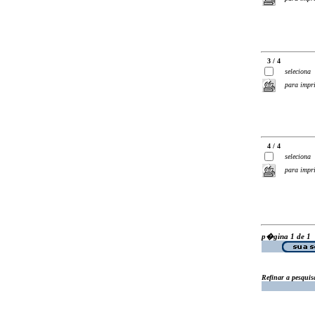
3 / 4
seleciona
para impr
4 / 4
seleciona
para impr
p�gina 1 de 1
Refinar a pesquis