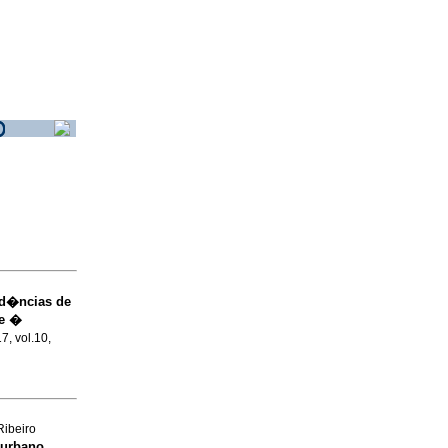
d�ncias de
te �
7, vol.10,
ibeiro
 urbano
.