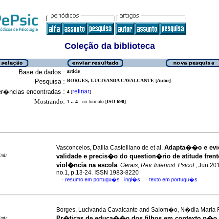
Coleção da biblioteca
Base de dados :
article
Pesquisa :
BORGES, LUCIVANDA CAVALCANTE [Autor]
er�ncias encontradas :
refinar
4
[
]
Mostrando:
1 .. 4
no formato [
ISO 690
]
Adapta��o e evi
Vasconcelos, Dalila Castelliano de et al.
imir
validade e precis�o do question�rio de atitude fren
viol�ncia na escola
.
Gerais, Rev. Interinst. Psicol.
, Jun 201
no.1, p.13-24. ISSN 1983-8220
|
resumo em portugu�s
ingl�s
texto em portugu�s
·
·
Borges, Lucivanda Cavalcante and Salom�o, N�dia Maria R
Pr�ticas de educa��o dos filhos em contexto n�o
imir