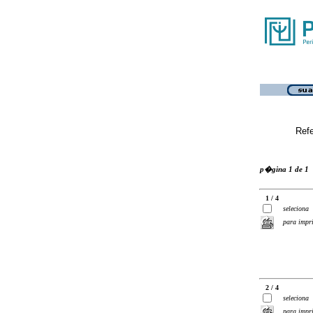
Ref
p�gina 1 de 1
1 / 4
seleciona
para impr
2 / 4
seleciona
para impr