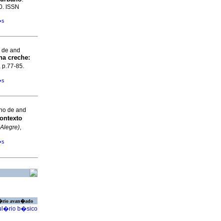
90. ISSN
�s
a de and
na creche
:
, p.77-85.
�s
ano de and
ontexto
 Alegre)
,
�s
�rio avan�ado
l�rio b�sico