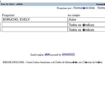
a
Base de dados :
article
Formul
Formul�rio livre
Formu
Pesquisar por :
Pesquisar
no campo
iAH
WWWISIS
Search engine:
powered by
BIREME/OPAS/OMS - Centro Latino-Americano e do Caribe de Informa��o em Ci�ncias da Sa�de