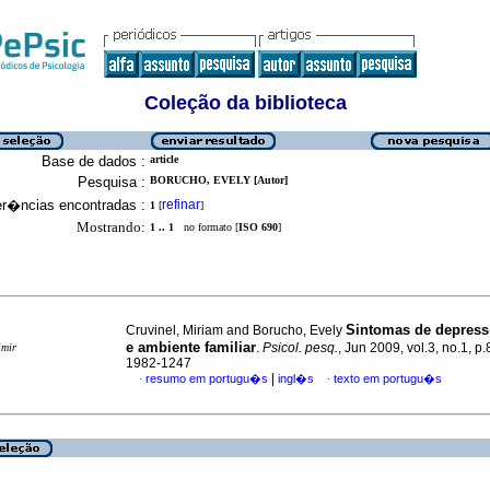
Coleção da biblioteca
Base de dados :
article
Pesquisa :
BORUCHO, EVELY [Autor]
er�ncias encontradas :
refinar
1
[
]
Mostrando:
1 .. 1
no formato [
ISO 690
]
Sintomas de depress
Cruvinel, Miriam and Borucho, Evely
e ambiente familiar
.
Psicol. pesq.
, Jun 2009, vol.3, no.1, p
imir
1982-1247
|
resumo em portugu�s
ingl�s
texto em portugu�s
·
·