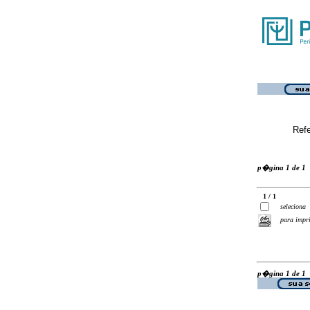
Ref
p�gina 1 de 1
1 / 1
seleciona
para impr
p�gina 1 de 1