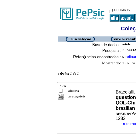
Coleç
Base de dados :
article
Pesquisa :
BRACCIA
Refer�ncias encontradas :
refina
6
[
Mostrando:
1 .. 6
no f
p�gina 1 de 1
1 / 6
seleciona
Braccialli
para imprimir
question
QOL-Chi
brazilia
desenvolv
1282
resumo
·