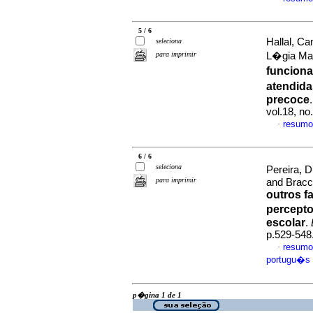
5 / 6
Hallal, Ca
seleciona
para imprimir
L�gia Ma
funciona
atendid
precoce
vol.18, n
resumo
·
6 / 6
seleciona
Pereira, 
para imprimir
and Bracci
outros f
percept
escolar
.
p.529-548
resumo
·
portugu�s
p�gina 1 de 1