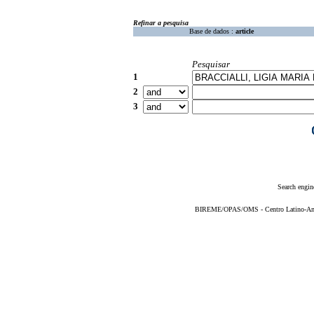
Refinar a pesquisa
Base de dados :
article
Pesquisar
1
2
3
Search engin
BIREME/OPAS/OMS - Centro Latino-Ame