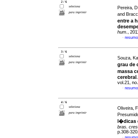
2 / 6
seleciona
Pereira, 
para imprimir
and Bracci
entre a 
desempe
hum.
, 201
resumo
·
3 / 6
seleciona
Souza, Ka
para imprimir
grau de
massa c
cerebral
vol.21, no
resumo
·
4 / 6
seleciona
Oliveira, 
para imprimir
Presumid
l�dicas 
bras. cre
p.308-320
resumo
·