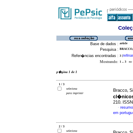
Coleç
Base de dados :
article
Pesquisa :
BRACCO, 
Refer�ncias encontradas :
refina
3
[
Mostrando:
1 .. 3
no f
p�gina 1 de 1
1 / 3
seleciona
Bracco, Si
para imprimir
cl�nico
210. ISS
resumo
·
em portug
2 / 3
seleciona
Bracco, Si