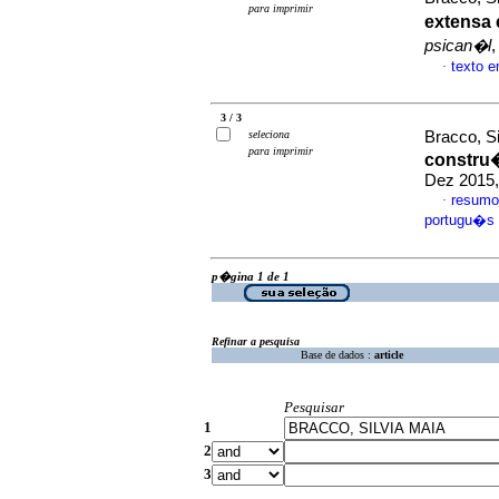
para imprimir
extensa 
psican�l
,
texto 
·
3 / 3
seleciona
Bracco, Si
para imprimir
constru
Dez 2015,
resumo
·
portugu�s
p�gina 1 de 1
Refinar a pesquisa
Base de dados :
article
Pesquisar
1
2
3