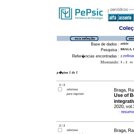
Coleç
Base de dados :
article
Pesquisa :
BRAGA, R
Refer�ncias encontradas :
refina
2
[
Mostrando:
1 .. 2
no f
p�gina 1 de 1
1 / 2
seleciona
Braga, Ra
para imprimir
Use of B
integrati
2020, vol
resumo
·
2 / 2
Braga, Ra
seleciona