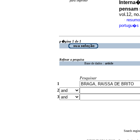
para imprimir
Interna
pensam 
vol.12, n
resumo
·
portugu�s
p�gina 1 de 1
Refinar a pesquisa
Base de dados :
article
Pesquisar
1
2
3
Search engin