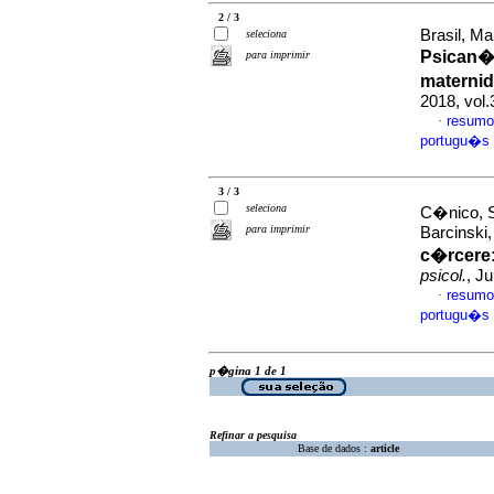
2 / 3
Brasil, Ma
seleciona
Psican�l
para imprimir
materni
2018, vol
resumo
·
portugu�s
3 / 3
seleciona
C�nico, S
para imprimir
Barcinski
c�rcere
psicol.
, J
resumo
·
portugu�s
p�gina 1 de 1
Refinar a pesquisa
Base de dados :
article