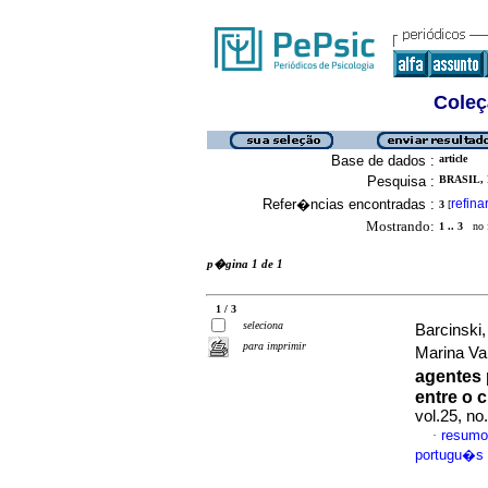
Coleç
Base de dados :
article
Pesquisa :
BRASIL,
Refer�ncias encontradas :
refina
3
[
Mostrando:
1 .. 3
no f
p�gina 1 de 1
1 / 3
seleciona
Barcinski
para imprimir
Marina Va
agentes 
entre o 
vol.25, n
resumo
·
portugu�s