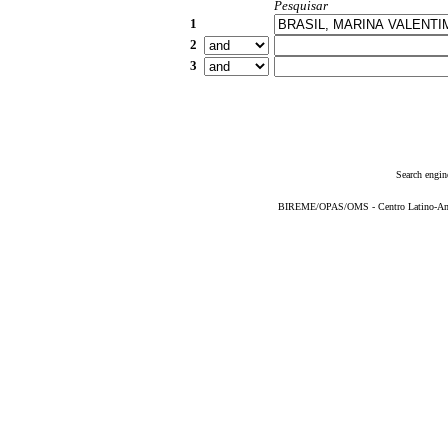
Pesquisar
1
2
3
Search engin
BIREME/OPAS/OMS - Centro Latino-Ame