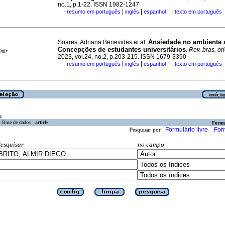
no.1, p.1-22. ISSN 1982-1247
|
|
resumo em português
inglês
espanhol
texto em português
·
·
Ansiedade no ambiente 
Soares, Adriana Benevides et al.
Concepções de estudantes universitários
.
Rev. bras. ori
imir
2023, vol.24, no.2, p.203-215. ISSN 1679-3390
|
|
resumo em português
inglês
espanhol
texto em português
·
·
a
Base de dados :
article
Formu
Formulário livre
For
Pesquisar por :
esquisar
no campo