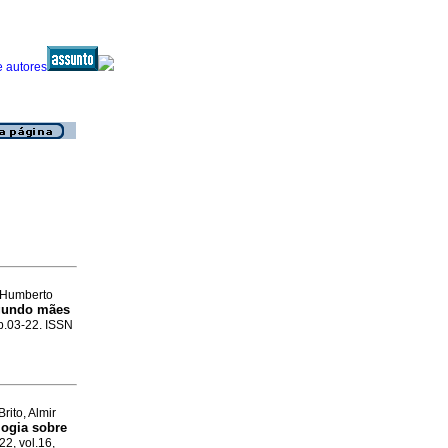
, Humberto
egundo mães
 p.03-22. ISSN
rito, Almir
logia sobre
22, vol.16,