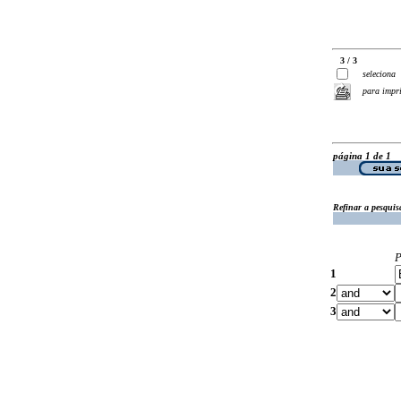
3 / 3
seleciona
para impr
página 1 de 1
Refinar a pesquis
P
1
2
3