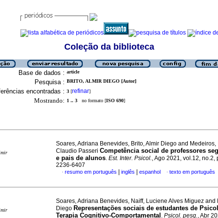
Coleção da biblioteca
Base de dados :
article
Pesquisa :
BRITO, ALMIR DIEGO [Autor]
erências encontradas :
refinar
3
[
]
Mostrando:
1 .. 3
no formato [
ISO 690
]
Soares, Adriana Benevides, Brito, Almir Diego and Medeiros
Competência social de professores s
Claudio Passeri
imir
e pais de alunos
.
Est. Inter. Psicol.
, Ago 2021, vol.12, no.2,
2236-6407
|
|
resumo em português
inglês
espanhol
texto em português
·
·
Soares, Adriana Benevides, Naiff, Luciene Alves Miguez and B
Representações sociais de estudantes de Psico
Diego
imir
Terapia Cognitivo-Comportamental
.
Psicol. pesq.
, Abr 20