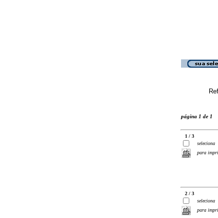
Ref
página 1 de 1
1 / 3
seleciona
para impr
2 / 3
seleciona
para impr