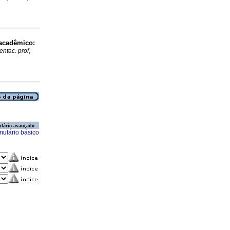
acadêmico:
entac. prof
,
lário avançado
mulário básico