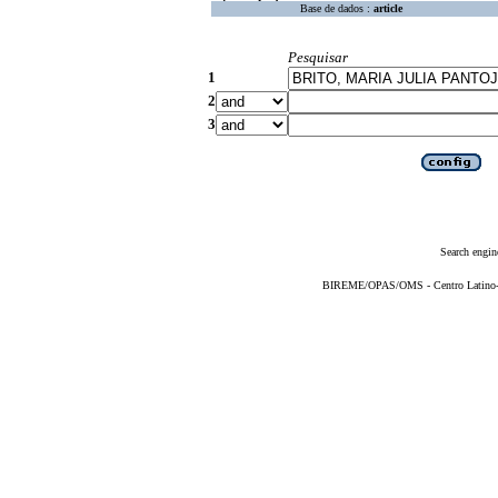
Base de dados :
article
Pesquisar
1
2
3
Search engin
BIREME/OPAS/OMS - Centro Latino-Am