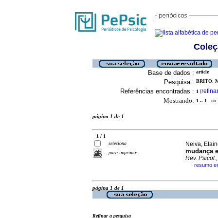
Coleç
Base de dados :
article
Pesquisa :
BRITO, M
Referências encontradas :
refina
1
[
Mostrando:
1 .. 1
no f
página 1 de 1
1 / 1
seleciona
Neiva, Elain
mudança em
para imprimir
Rev. Psicol.
resumo e
·
página 1 de 1
Refinar a pesquisa