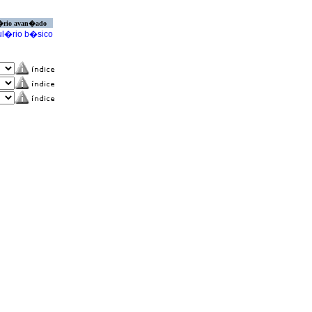
�rio avan�ado
l�rio b�sico