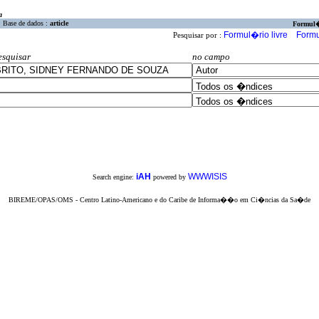
a
Base de dados :
article
Formul
Formul�rio livre
Formu
Pesquisar por :
esquisar
no campo
iAH
WWWISIS
Search engine:
powered by
BIREME/OPAS/OMS - Centro Latino-Americano e do Caribe de Informa��o em Ci�ncias da Sa�de