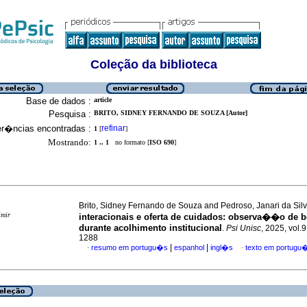
Coleção da biblioteca
Base de dados :
article
Pesquisa :
BRITO, SIDNEY FERNANDO DE SOUZA [Autor]
er�ncias encontradas :
refinar
1
[
]
Mostrando:
1 .. 1
no formato [
ISO 690
]
Brito, Sidney Fernando de Souza and Pedroso, Janari da Sil
imir
interacionais e oferta de cuidados: observa��o de
durante acolhimento institucional
.
Psi Unisc
, 2025, vol.
1288
|
|
resumo em portugu�s
espanhol
ingl�s
texto em portugu
·
·