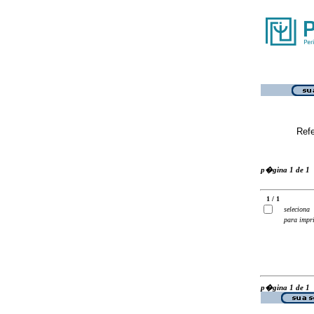
Ref
p�gina 1 de 1
1 / 1
seleciona
para impr
p�gina 1 de 1