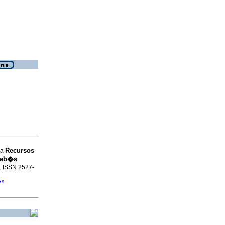
Recursos
va
 beb�s
9. ISSN 2527-
�s